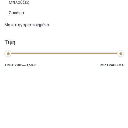
Μπλούζες
Σακάκια
Μη κατηγοριοποιημένο
Τιμή
ΤΙΜΉ:
220€
—
1,500€
ΦΙΛΤΡΆΡΙΣΜΑ
Ελάχιστη
Μέγιστη
τιμή
τιμή