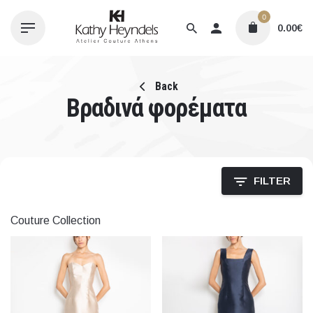
Skip
0
to
0.00
€
content
Back
Βραδινά φορέματα
FILTER
Couture Collection