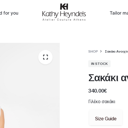
d for you
Tailor 
SHOP
Σακάκι Ανοιχτ
IN STOCK
Σακάκι α
340.00
€
Γιλέκο σακάκι
Size Guide