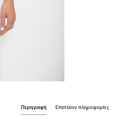
Περιγραφή
Επιπλέον πληροφορίες
κρού, Καφέ, Κίτρινο, Κόκκινο, Λευκό, Λιλά, Μαύρο, μουσταρδί
τικί, Χάκι