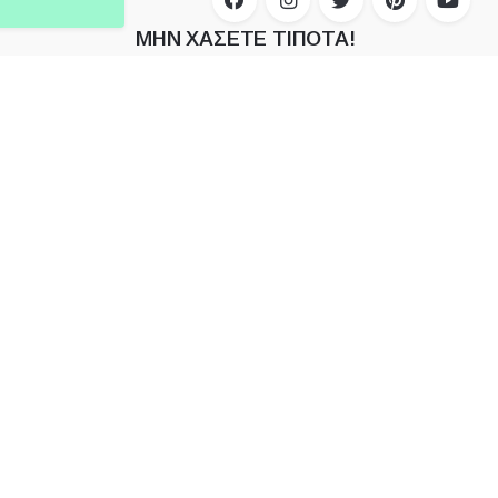
ΜΗΝ ΧΑΣΕΤΕ ΤΙΠΟΤΑ!
Subscribe
Εγγραφείτε στο newsletter για να λαμβάνετε
αποκλειστικές προσφορές