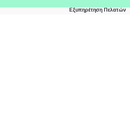
Εξυπηρέτηση Πελατών
: +30 210 3319066
Σχετικά με εμάς
 Link : +30 694 2414 122
Όροι χρήσης
+30 210 801 9740
Τρόποι Πληρωμής
Τρόποι Αποστολής
Πολιτική Απορρήτου - Cookies