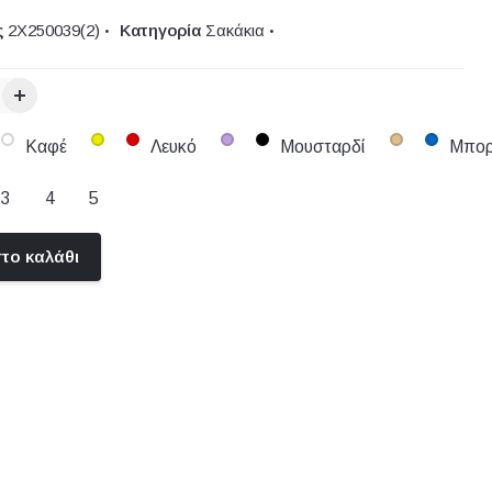
ς
2Χ250039(2)
Κατηγορία
Σακάκια
Καφέ
Λευκό
Μουσταρδί
Μπορ
3
4
5
το καλάθι