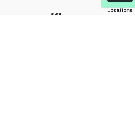
Locations
Showroom 
Attica City
Κηφισιά : 
Follow Us:
Μέλος