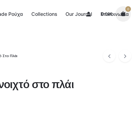
0
made Ρούχα
Collections
Our Journal
Επικοινωνία
0.00
€
ό Στο Πλάι
νοιχτό στο πλάι