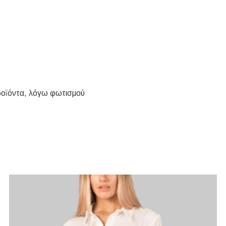
ο, Κόκκινο, Λιλά, Μαύρο, Μπεζ, Μπλε, Μωβ, Πετρόλ, Πράσινο, 
ροϊόντα, λόγω φωτισμού