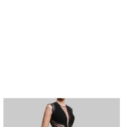
Ροζ, Φούξια