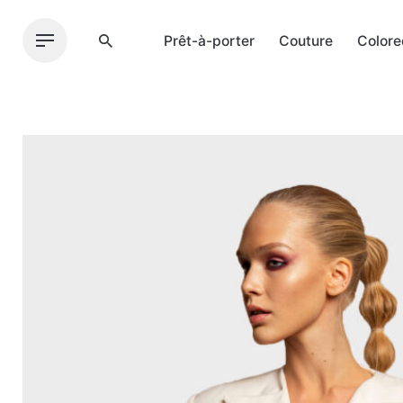
Skip
to
Prêt-à-porter
Couture
Colore
content