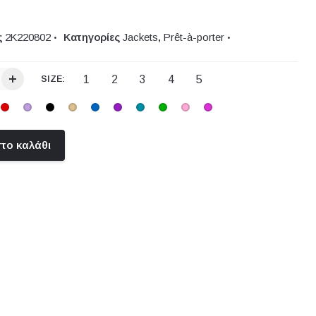
ς
2Κ220802
Κατηγορίες
Jackets
,
Prêt-à-porter
1
2
3
4
5
SIZE:
το καλάθι