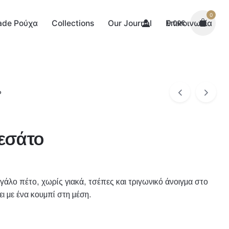
0
made Ρούχα
Collections
Our Journal
Επικοινωνία
0.00
€
ο
εσάτο
γάλο πέτο, χωρίς γιακά, τσέπες και τριγωνικό άνοιγμα στο
ει με ένα κουμπί στη μέση.