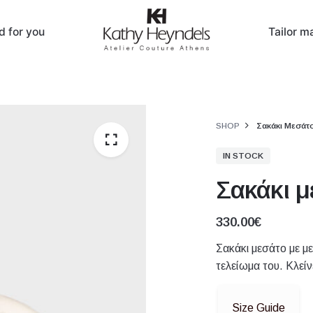
d for you
Tailor 
SHOP
Σακάκι Μεσάτ
IN STOCK
Σακάκι μ
330.00
€
Σακάκι μεσάτο με με
τελείωμα του. Κλείν
Size Guide