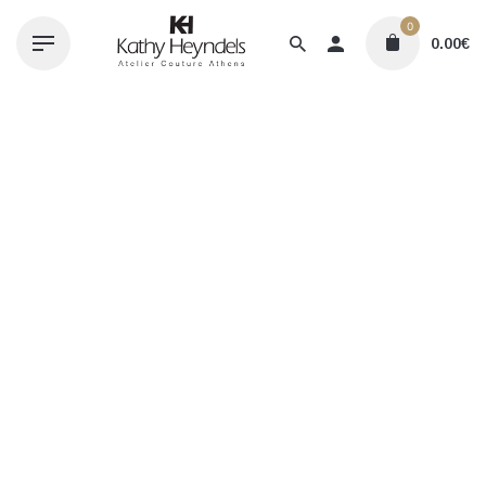
Skip
0
to
0.00
€
content