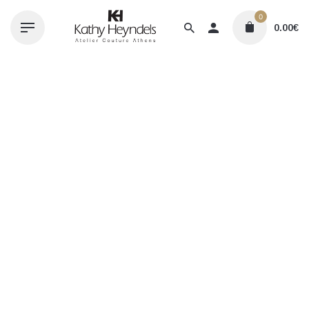
Skip
0
to
0.00
€
content