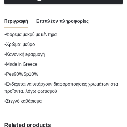
Περιγραφή
Επιπλέον πληροφορίες
•Φόρεμα μακρύ με κέντημα
Nude, βεραμάν, Γκρι, Εκρού, Καφέ,
•Χρώμα: μαύρο
Κίτρινο, Κόκκινο, Λιλά, Μαύρο, μουσταρδί,
•Κανονική εφαρμογή
Χρώμα
Μπεζ, Μπλε, Μπορντό, Μωβ, Πετρόλ,
Πορτοκαλί, Πράσινο, Ροζ, Σιέλ, Φυστικί,
•Made in Greece
Χάκι
•Pes90%Sp10%
Size
1, 2, 3, 4, 5
•Ενδέχεται να υπάρχουν διαφοροποιήσεις χρωμάτων στα
προϊόντα, λόγω φωτισμού
•Στεγνό καθάρισμα
Related products