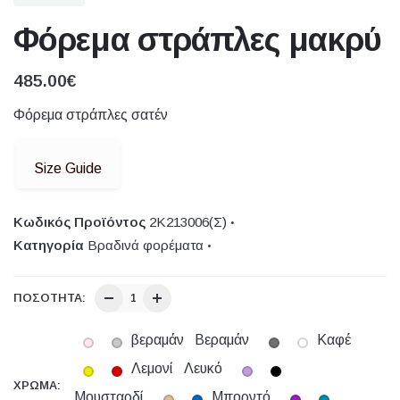
Φόρεμα στράπλες μακρύ
485.00
€
Φόρεμα στράπλες σατέν
Size Guide
Κωδικός Προϊόντος
2Κ213006(Σ)
Κατηγορία
Βραδινά φορέματα
ΠΟΣΌΤΗΤΑ:
βεραμάν
Βεραμάν
Καφέ
Λεμονί
Λευκό
ΧΡΏΜΑ:
Μουσταρδί
Μπορντό