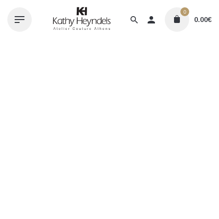
Skip
0
to
0.00
€
content