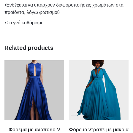
Size
1, 2, 3, 4, 5
•Ενδέχεται να υπάρχουν διαφοροποιήσεις χρωμάτων στα
προϊόντα, λόγω φωτισμού
•Στεγνό καθάρισμα
Related products
Φόρεμα με ανάποδο V
Φόρεμα ντραπέ με μακριά