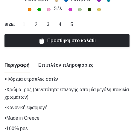
Σιέλ
1
2
3
4
5
SIZE:
Προσθήκη στο καλάθι
Περιγραφή
Επιπλέον πληροφορίες
•Φόρεμα στράπλες σατέν
Nude, Ασημί, βεραμάν, βεραμάν, Γκρι,
•Χρώμα: ροζ (δυνατότητα επιλογής από μία μεγάλη ποικιλία
Εκρού, Καφέ, Κίτρινο, Κόκκινο, Λεμονί,
χρωμάτων)
Λευκό, Λιλά, Μαύρο, μουσταρδί, Μπεζ,
Χρώμα
•Κανονική εφαρμογή
Μπλε, Μπορντό, Μωβ, Πετρόλ,
Πορτοκαλί, Πράσινο, Ροζ, Σιέλ, Φούξια,
•Made in Greece
Φυστικί, Χάκι, Χρυσό
•100% pes