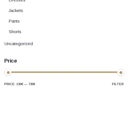
Jackets
Pants
Shorts
Uncategorized
Price
PRICE:
130€
—
730€
FILTER
Min
Max
price
price