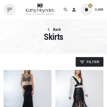
Skip
0
to
0.00
€
content
Back
Skirts
FILTER