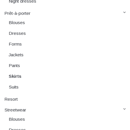
Night dresses
Prêt-à-porter
Blouses
Dresses
Forms
Jackets
Pants
Skirts
Suits
Resort
Streetwear
Blouses
Dresses