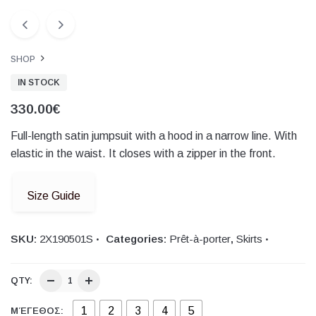
SHOP
IN STOCK
330.00
€
Full-length satin jumpsuit with a hood in a narrow line. With
elastic in the waist. It closes with a zipper in the front.
Size Guide
SKU:
2Χ190501S
Categories:
Prêt-à-porter
,
Skirts
QTY:
1
2
3
4
5
ΜΈΓΕΘΟΣ: