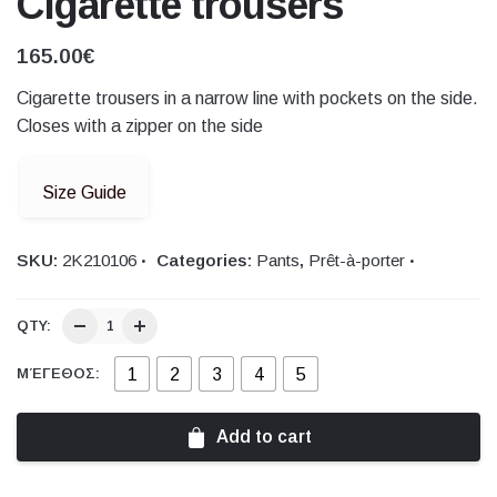
Cigarette trousers
165.00
€
Cigarette trousers in a narrow line with pockets on the side.
Closes with a zipper on the side
Size Guide
SKU:
2K210106
Categories:
Pants
,
Prêt-à-porter
QTY:
1
2
3
4
5
ΜΈΓΕΘΟΣ:
Add to cart