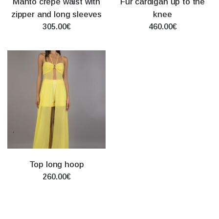
Manto crepe waist with
Fur cardigan up to the
zipper and long sleeves
knee
305.00€
460.00€
Top long hoop
260.00€