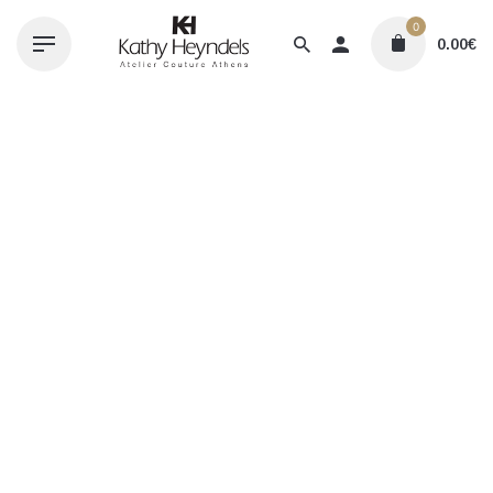
Skip
0
to
0.00
€
content