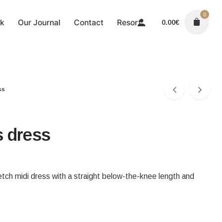
0
k
Our Journal
Contact
Resort
0.00
€
ss
s dress
etch midi dress with a straight below-the-knee length and