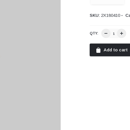
SKU:
2Χ180410
Ca
QTY:
Add to cart