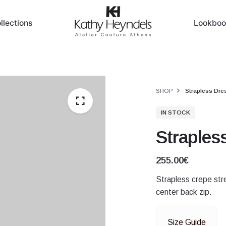
llections
Lookboo
SHOP
Strapless Dre
IN STOCK
Straples
255.00
€
Strapless crepe str
center back zip.
Size Guide