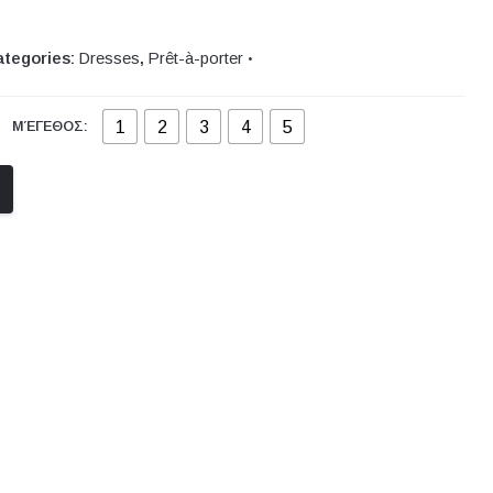
tegories:
Dresses
,
Prêt-à-porter
1
2
3
4
5
ΜΈΓΕΘΟΣ: